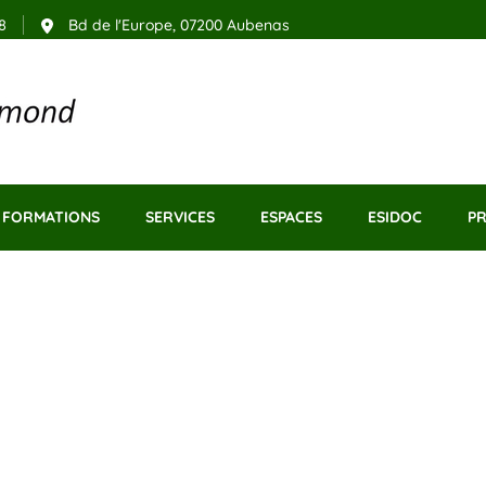
8
Bd de l'Europe, 07200 Aubenas
– Aubenas
FORMATIONS
SERVICES
ESPACES
ESIDOC
P