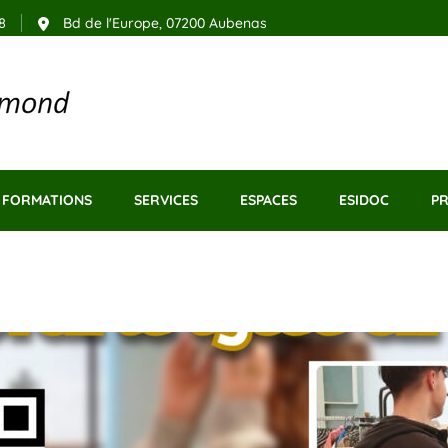
8
Bd de l'Europe, 07200 Aubenas
– Aubenas
FORMATIONS
SERVICES
ESPACES
ESIDOC
P