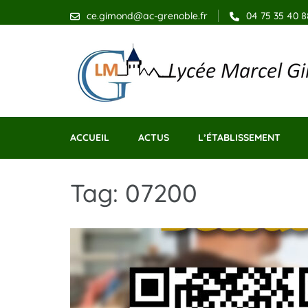
ce.gimond@ac-grenoble.fr
04 75 35 40 8
Lycée Marcel Gimond 
Arts, culture, sciences, humanités
ACCUEIL
ACTUS
L’ÉTABLISSEMENT
Tag: 07200