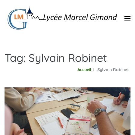
Lycée Marcel Gimond –
Arts, culture, sciences, humanités
Aubenas
Tag: Sylvain Robinet
Accueil
》
Sylvain Robinet